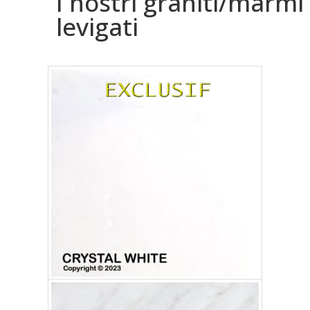
I nostri graniti/marmi
levigati