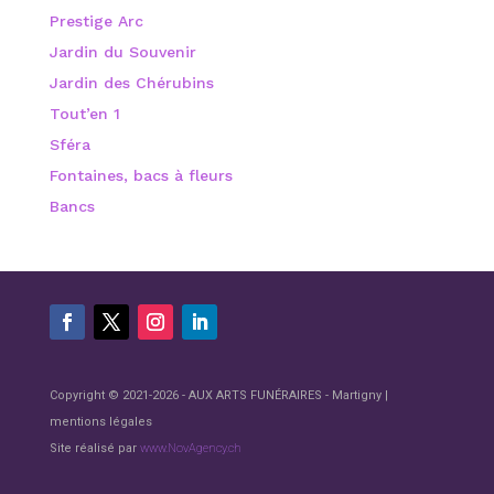
Prestige Arc
Jardin du Souvenir
Jardin des Chérubins
Tout’en 1
Sféra
Fontaines, bacs à fleurs
Bancs
Copyright © 2021-
2026 - AUX ARTS FUNÉRAIRES - Martigny |
mentions légales
Site réalisé par
www.NovAgency.ch