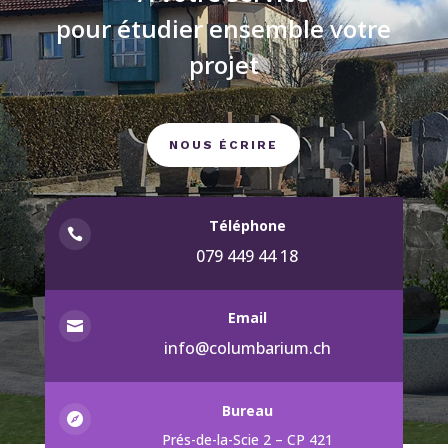
pour étudier ensemble votre
projet
NOUS ÉCRIRE
Téléphone

079 449 44 18
Email

info@columbarium.ch
Bureau

Prés-de-la-Scie 2 – CP 421